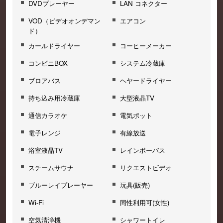
DVDプレーヤー
LAN コネクター
VOD（ビデオオンデマン
エアコン
ド）
カールドライヤー
コーヒーメーカー
コンビニBOX
システム冷蔵庫
ブロアバス
ヘヤードライヤー
持ち込み用冷蔵庫
大型液晶TV
通信カラオケ
電気ポット
電子レンジ
有線放送
浴室液晶TV
レインボーバス
スチームサウナ
リクエストビデオ
ブルーレイプレーヤー
玩具(販売)
Wi-Fi
同性利用可(女性)
空気清浄機
シャワートイレ