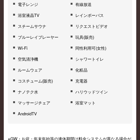
電子レンジ
有線放送
浴室液晶TV
レインボーバス
スチームサウナ
リクエストビデオ
ブルーレイプレーヤー
玩具(販売)
Wi-Fi
同性利用可(女性)
空気清浄機
シャワートイレ
ルームウェア
化粧品
コスチューム(販売)
充電器
ナノテク水
ハリウッドツイン
マッサージチェア
浴室マット
AndroidTV
※GW・お盆・年末年始等の連休期間は料金システムが異なる場合が