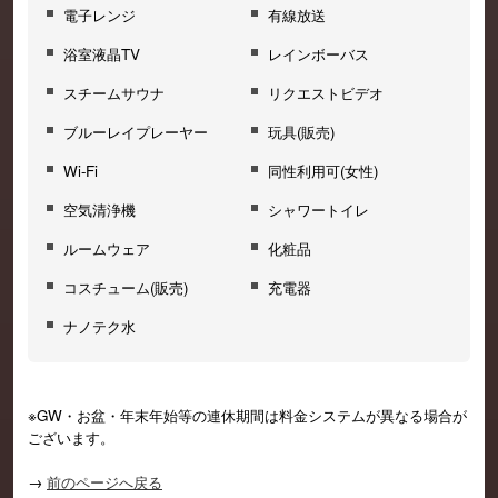
電子レンジ
有線放送
浴室液晶TV
レインボーバス
スチームサウナ
リクエストビデオ
ブルーレイプレーヤー
玩具(販売)
Wi-Fi
同性利用可(女性)
空気清浄機
シャワートイレ
ルームウェア
化粧品
コスチューム(販売)
充電器
ナノテク水
※GW・お盆・年末年始等の連休期間は料金システムが異なる場合が
ございます。
→
前のページへ戻る