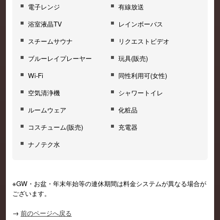
電子レンジ
有線放送
浴室液晶TV
レインボーバス
スチームサウナ
リクエストビデオ
ブルーレイプレーヤー
玩具(販売)
Wi-Fi
同性利用可(女性)
空気清浄機
シャワートイレ
ルームウェア
化粧品
コスチューム(販売)
充電器
ナノテク水
※GW・お盆・年末年始等の連休期間は料金システムが異なる場合が
ございます。
→
前のページへ戻る