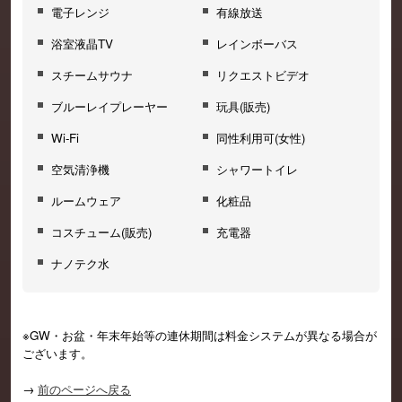
電子レンジ
有線放送
浴室液晶TV
レインボーバス
スチームサウナ
リクエストビデオ
ブルーレイプレーヤー
玩具(販売)
Wi-Fi
同性利用可(女性)
空気清浄機
シャワートイレ
ルームウェア
化粧品
コスチューム(販売)
充電器
ナノテク水
※GW・お盆・年末年始等の連休期間は料金システムが異なる場合が
ございます。
→
前のページへ戻る