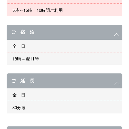
5時～15時 10時間ご利用
ご 宿 泊
全 日
18時～翌11時
ご 延 長
全 日
30分毎