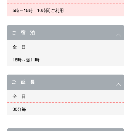
5時～15時 10時間ご利用
ご 宿 泊
全 日
18時～翌11時
ご 延 長
全 日
30分毎