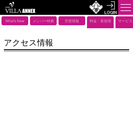
What's New
メンバー特典
空室情報
料金・客室情
サービス
報
備情
アクセス情報