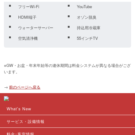
フリーWi-Fi
YouTube
HDMI端子
オゾン脱臭
ウォーターサーバー
持込用冷蔵庫
空気清浄機
55インチTV
※GW・お盆・年末年始等の連休期間は料金システムが異なる場合がござ
います。
→
前のページへ戻る
What's New
サービス・設備情報
料金･客室情報