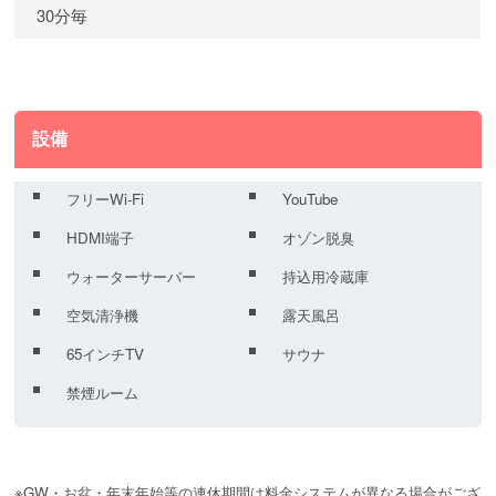
30分毎
設備
フリーWi-Fi
YouTube
HDMI端子
オゾン脱臭
ウォーターサーバー
持込用冷蔵庫
空気清浄機
露天風呂
65インチTV
サウナ
禁煙ルーム
※GW・お盆・年末年始等の連休期間は料金システムが異なる場合がござ