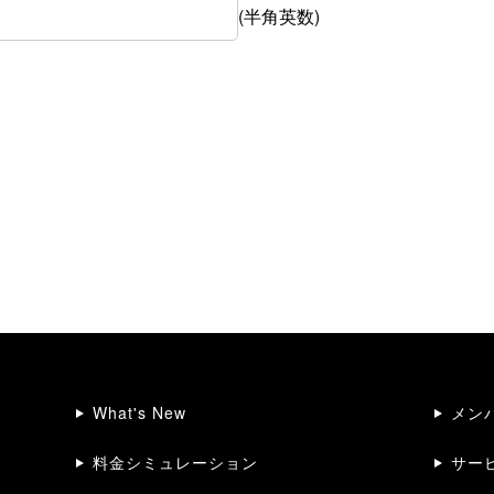
(半角英数)
What's New
メン
料金シミュレーション
サー