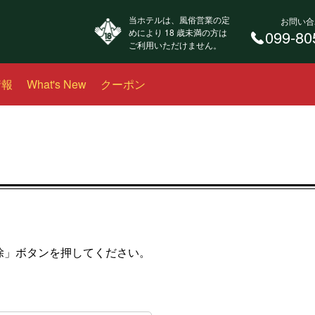
当ホテルは、風俗営業の定
お問い合
めにより 18 歳未満の方は
099-80
ご利用いただけません。
情報
What's New
クーポン
。
除」ボタンを押してください。