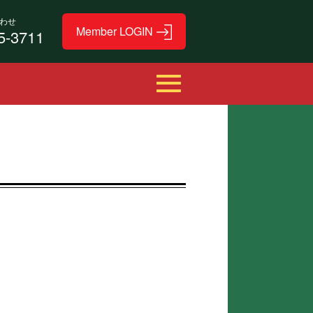
わせ
5-3711