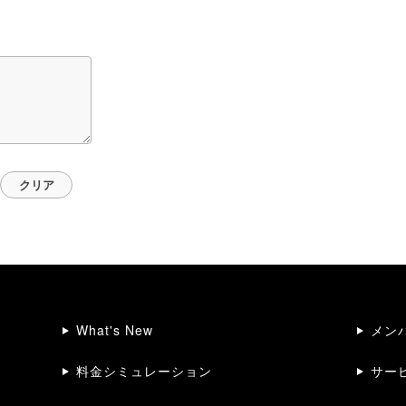
What's New
メン
料金シミュレーション
サー