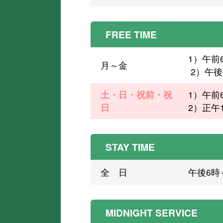
FREE TIME
1）午前
月～金
2）午後
土・日・祝前・祝
1）午前
日
2）正午
STAY TIME
全 日
午後6時
MIDNIGHT SERVICE