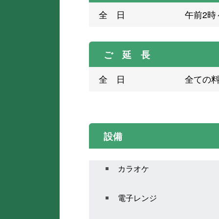
全 日
午前2時
ご 延 長
全 日
全ての料
設備
カラオケ
電子レンジ