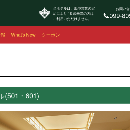
当ホテルは、風俗営業の定
お問い合
めにより 18 歳未満の方は
099-80
ご利用いただけません。
情報
What's New
クーポン
501・601)