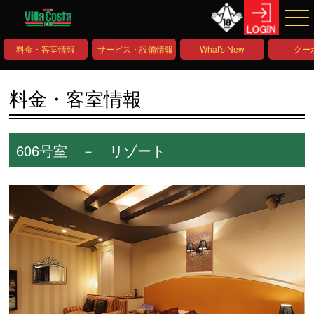
料金・客室情報
サービス・設備情報
What's New
クー
料金・客室情報
606号室 － リゾート