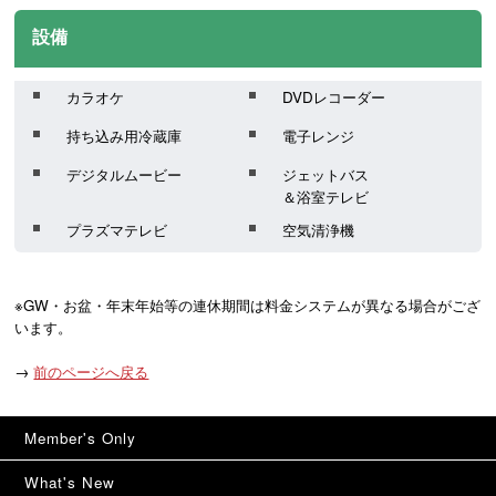
設備
カラオケ
DVDレコーダー
持ち込み用冷蔵庫
電子レンジ
デジタルムービー
ジェットバス
＆浴室テレビ
プラズマテレビ
空気清浄機
※GW・お盆・年末年始等の連休期間は料金システムが異なる場合がござ
います。
→
前のページへ戻る
Member's Only
What's New