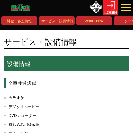
料金・客室情報
サービス・設備情報
What's New
クー
サービス・設備情報
設備情報
全室共通設備
カラオケ
デジタルムービー
DVDレコーダー
持ち込み用冷蔵庫