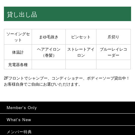
貸し出し品
ソーイングセ
まゆ毛抜き
ピンセット
爪切り
ット
ヘアアイロン
ストレートアイ
ブルーレイレコ
体温計
（巻髪）
ロン
ーダー
充電器各種
2Fフロントでシャンプー、コンディショナー、ボディーソープ貸出中！
お客様自身でご自由にお選びいただけます。
Member's Only
What's New
メンバー特典