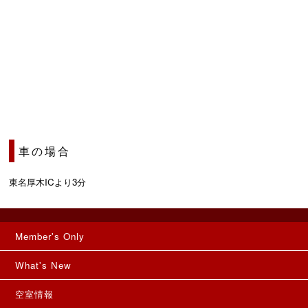
車の場合
東名厚木ICより3分
Member's Only
What's New
空室情報