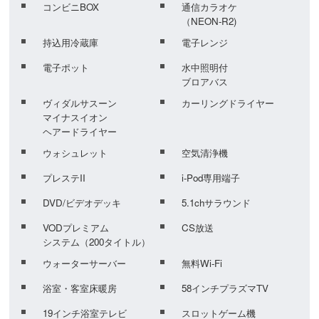
コンビニBOX
通信カラオケ
（NEON-R2)
持込用冷蔵庫
電子レンジ
電子ポット
水中照明付
ブロアバス
ヴィダルサスーン
カーリングドライヤー
マイナスイオン
ヘアードライヤー
ウォシュレット
空気清浄機
プレステII
i-Pod専用端子
DVD/ビデオデッキ
5.1chサラウンド
VODプレミアム
CS放送
システム（200タイトル）
ウォーターサーバー
無料Wi-Fi
浴室・客室床暖房
58インチプラズマTV
19インチ浴室テレビ
スロットゲーム機