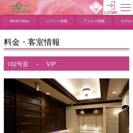
What's New
イベント情報
アクセス情報
ホテル
料金・客室情報
102号室 － VIP