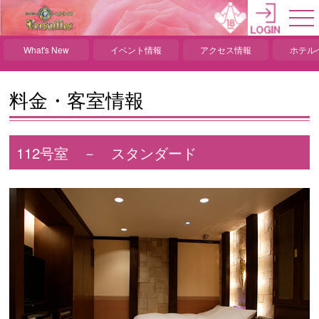
What's New
イベント情報
アクセス情報
ホテル
料金・客室情報
112号室 － スタンダード