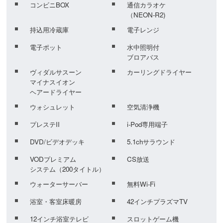
コンビニBOX
通信カラオケ
（NEON-R2)
持込用冷蔵庫
電子レンジ
電子ポット
水中照明付
ブロアバス
ヴィダルサスーン
カーリングドライヤー
マイナスイオン
ヘアードライヤー
ウォシュレット
空気清浄機
プレステII
i-Pod専用端子
DVD/ビデオデッキ
5.1chサラウンド
VODプレミアム
CS放送
システム（200タイトル）
ウォーターサーバー
無料Wi-Fi
浴室・客室床暖房
42インチプラズマTV
12インチ浴室テレビ
スロットゲーム機