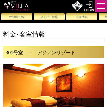
What's New
メンバー特典
空室情報
料金･客室情報
301号室 － アジアンリゾート