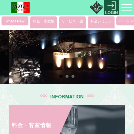
What's New
料金・客室情
サービス・設
料金シミュレ
イベント
報
備情報
ーション
INFORMATION
料金・客室情報