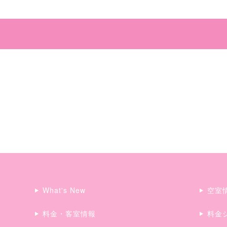
What's New
空室
料金・客室情報
料金