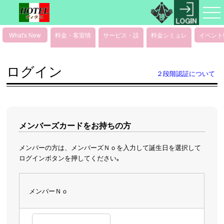
What's New
料金・客室情
サービス・設
料金シミュレ
イベント
報
備情報
ーション
ログイン
２段階認証について
メンバーズカードをお持ちの方
メンバーの方は、メンバーズＮｏを入力して誕生日を選択して
ログインボタンを押してください｡
メンバーＮｏ