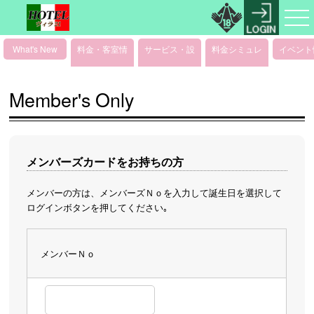
What's New
料金・客室情
サービス・設
料金シミュレ
イベント
報
備情報
ーション
Member's Only
メンバーズカードをお持ちの方
メンバーの方は、メンバーズＮｏを入力して誕生日を選択して
ログインボタンを押してください｡
メンバーＮｏ