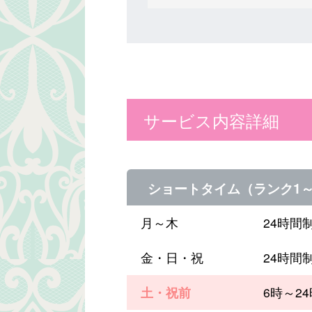
サービス内容詳細
ショートタイム（ランク1～
月～木
24時間
金・日・祝
24時間
土・祝前
6時～2