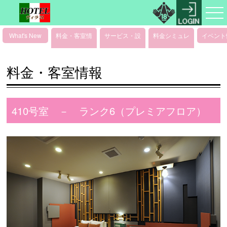
What's New
料金・客室情
サービス・設
料金シミュレ
イベント
報
備情報
ーション
料金・客室情報
410号室 － ランク6（プレミアフロア）