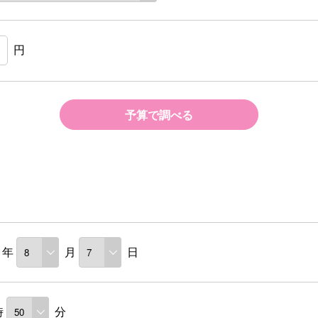
円
予算で調べる
年
月
日
時
分