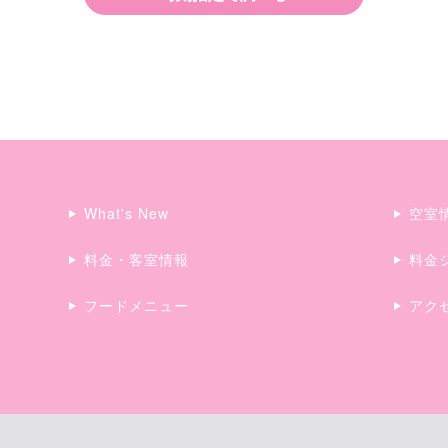
What's New
空室
料金・客室情報
料金
フードメニュー
アク