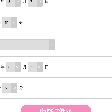
年
月
日
時
分
年
月
日
時
分
時刻指定で調べる