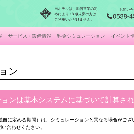
当ホテルは、風俗営業の定
お問い合
めにより 18 歳未満の方は
0538-4
ご利用いただけません。
報
サービス・設備情報
料金シミュレーション
イベント
ョン
ションは基本システムに基づいて計算さ
店が独自に定める期間）は、シミュレーションと異なる場合がご
問い合わせください。