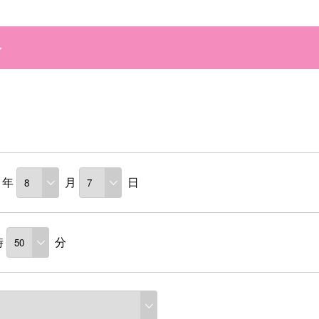
ン
年
月
日
時
分