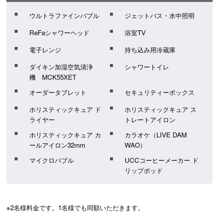
ウルトラファインバブル
ジェットバス・水中照明
ReFaシャワーヘッド
浴室TV
電子レンジ
持ち込み用冷蔵庫
ダイキン加湿空気清浄
シャワートイレ
機 MCK55XET
オーダータブレット
セキュリティーボックス
ホリスティックキュア ド
ホリスティックキュア ス
ライヤー
トレートアイロン
ホリスティックキュア カ
カラオケ（LIVE DAM
ールアイロン32mm
WAO）
マイクロバブル
UCCコーヒーメーカー ド
リップポッド
※2名様料金です。1名様でも同額いただきます。