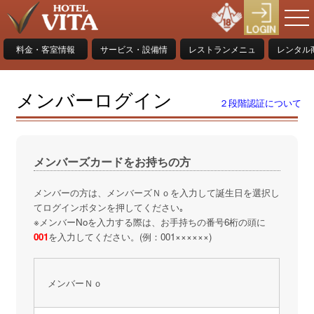
料金・客室情報
サービス・設備情
レストランメニュ
レンタル
報
ー
売
メンバーログイン
２段階認証について
メンバーズカードをお持ちの方
メンバーの方は、メンバーズＮｏを入力して誕生日を選択し
てログインボタンを押してください｡
※メンバーNoを入力する際は、お手持ちの番号6桁の頭に
001
を入力してください。(例：001××××××)
メンバーＮｏ