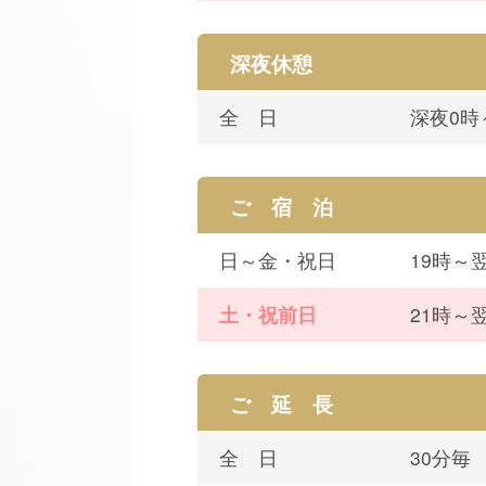
深夜休憩
全 日
深夜0時
ご 宿 泊
日～金・祝日
19時～
土・祝前日
21時～
ご 延 長
全 日
30分毎