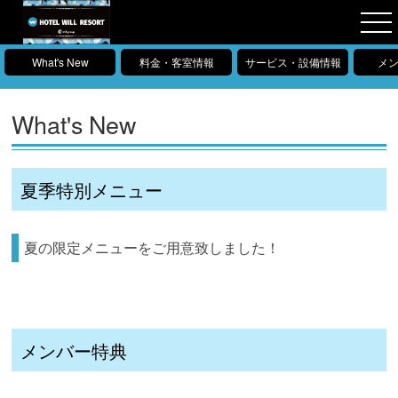
What's New
料金・客室情報
サービス・設備情報
メ
What's New
夏季特別メニュー
夏の限定メニューをご用意致しました！
メンバー特典