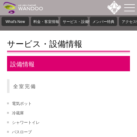
What's New
料金・客室情報
サービス・設備情報
メンバー特典
アクセス
サービス・設備情報
設備情報
全室完備
電気ポット
冷蔵庫
シャワートイレ
バスローブ