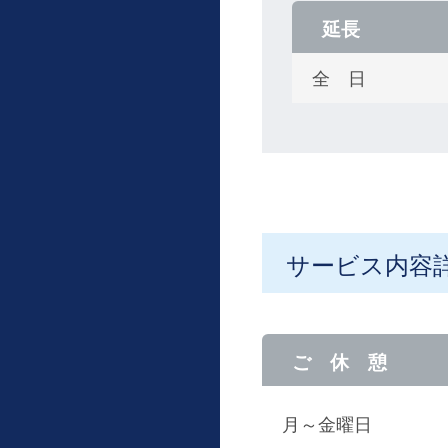
延長
全 日
サービス内容
ご 休 憩
月～金曜日