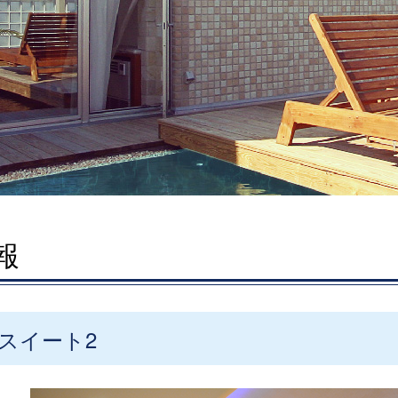
報
 スイート2