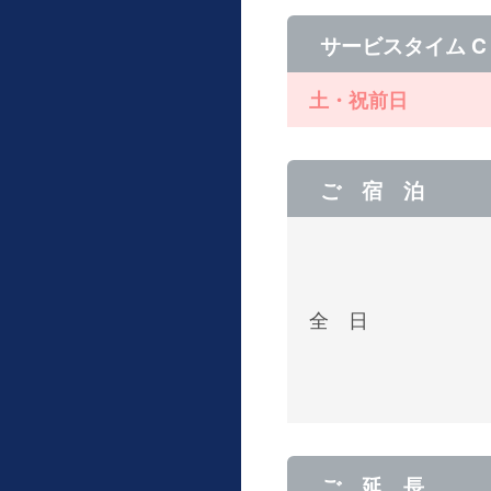
サービスタイム C
土・祝前日
ご 宿 泊
全 日
ご 延 長