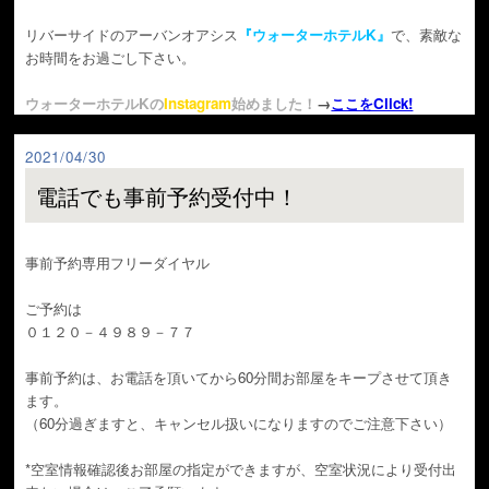
リバーサイドのアーバンオアシス
『ウォーターホテルK』
で、素敵な
お時間をお過ごし下さい。
ウォーターホテルKの
Instagram
始めました！
→
ここをClick!
2021/04/30
電話でも事前予約受付中！
事前予約専用フリーダイヤル
ご予約は
０１２０－４９８９－７７
事前予約は、お電話を頂いてから60分間お部屋をキープさせて頂き
ます。
（60分過ぎますと、キャンセル扱いになりますのでご注意下さい）
*空室情報確認後お部屋の指定ができますが、空室状況により受付出