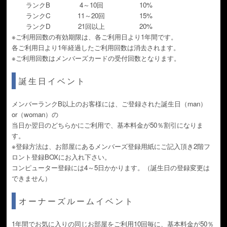
ランクB
4～10回
10%
ランクC
11～20回
15%
ランクD
21回以上
20%
※ご利用回数の有効期限は、各ご利用日より1年間です。
各ご利用日より1年経過したご利用回数は消去されます。
※ご利用回数はメンバーズカードの受付回数となります。
誕生日イベント
メンバーランクB以上のお客様には、ご登録された誕生日（man）
or（woman）の
当日か翌日のどちらかにご利用で、基本料金が50％割引になりま
す。
※登録方法は、お部屋にあるメンバーズ登録用紙にご記入頂き2階フ
ロント登録BOXにお入れ下さい。
コンピューター登録には4～5日かかります。（誕生日の登録変更は
できません）
オーナーズルームイベント
1年間でお気に入りの同じお部屋をご利用10回毎に、基本料金が50％