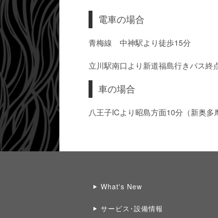
電車の場合
青梅線 中神駅より徒歩15分
立川駅南口より新道福島行きバス終
車の場合
八王子ICより昭島方面10分（新奥多
What's New
サービス･設備情報