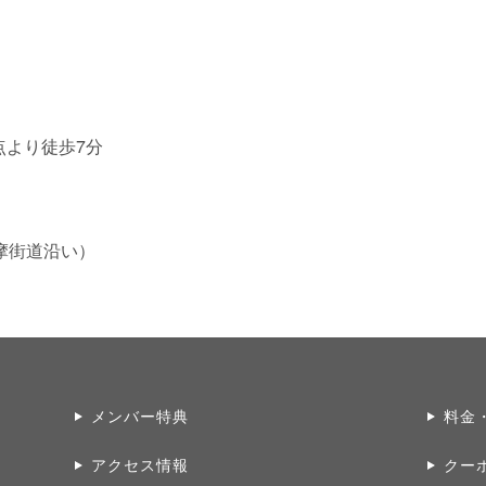
点より徒歩7分
摩街道沿い）
メンバー特典
料金
アクセス情報
クー