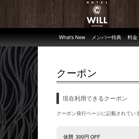
What's New
メンバー特典
料金
クーポン
現在利用できるクーポン
クーポン発行ページに記載されてい
休憩  300円 OFF