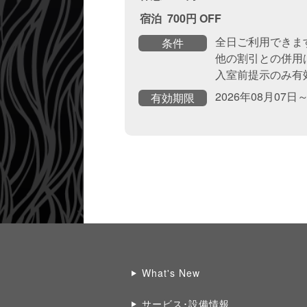
宿泊  700円 OFF
全日ご利用できま
条件
他の割引との併用
入室前提示のみ有
2026年08月07日
有効期限
What's New
サービス･設備情報