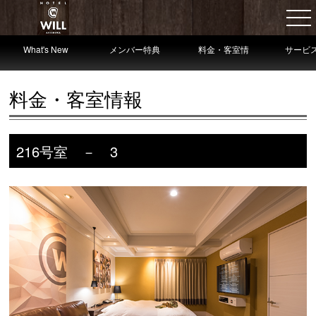
What's New
メンバー特典
料金・客室情
サービ
報
情
料金・客室情報
216号室 － 3