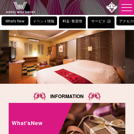
What's New
イベント情報
料金･客室情
サービス･設
アクセス
報
備情報
INFORMATION
What'sNew