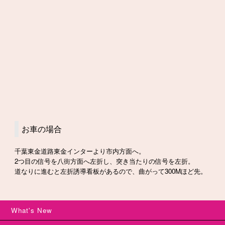
お車の場合
千葉東金道路東金インターより市内方面へ。
2つ目の信号を八街方面へ左折し、突き当たりの信号を左折。
道なりに進むと左折誘導看板があるので、曲がって300Mほど先。
What's New