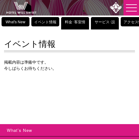
What's New
イベント情報
料金･客室情
サービス･設
アクセス
報
備情報
イベント情報
掲載内容は準備中です。
今しばらくお待ちください。
What's New