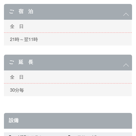
ご 宿 泊
全 日
21時～翌11時
ご 延 長
全 日
30分毎
設備