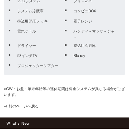
VODシステム
フリ－wi-fi
システム冷蔵庫
コンビニBOX
持込用DVDデッキ
電子レンジ
電気ケトル
ハンディ－マッサ－ジャ
－
ドライヤー
持込用冷蔵庫
58インチTV
Blu-ray
プロジェクターシアター
※GW・お盆・年末年始等の連休期間は料金システムが異なる場合がござ
います。
→
前のページへ戻る
What's New