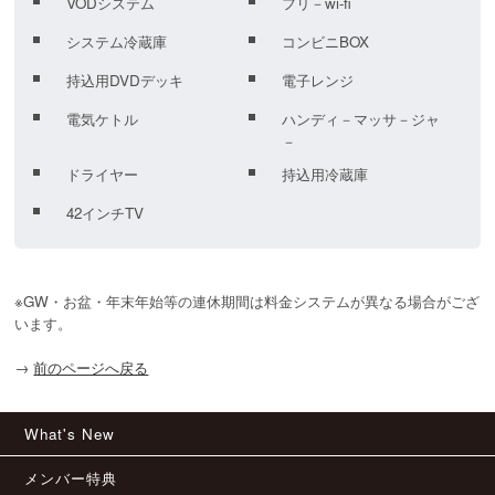
VODシステム
フリ－wi-fi
システム冷蔵庫
コンビニBOX
持込用DVDデッキ
電子レンジ
電気ケトル
ハンディ－マッサ－ジャ
－
ドライヤー
持込用冷蔵庫
42インチTV
※GW・お盆・年末年始等の連休期間は料金システムが異なる場合がござ
います。
→
前のページへ戻る
What's New
メンバー特典