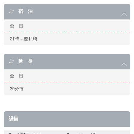
ご 宿 泊
全 日
21時～翌11時
ご 延 長
全 日
30分毎
設備