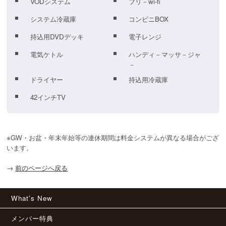
VODシステム
フリ－wi-fi
システム冷蔵庫
コンビニBOX
持込用DVDデッキ
電子レンジ
電気ケトル
ハンディ－マッサ－ジャ
－
ドライヤー
持込用冷蔵庫
42インチTV
※GW・お盆・年末年始等の連休期間は料金システムが異なる場合がござ
います。
→
前のページへ戻る
What's New
メンバー特典