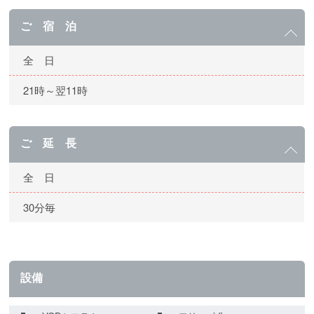
ご 宿 泊
全 日
21時～翌11時
ご 延 長
全 日
30分毎
設備