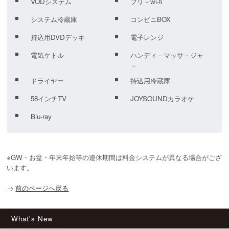
VODシステム
フリ－wi-fi
システム冷蔵庫
コンビニBOX
持込用DVDデッキ
電子レンジ
電気ケトル
ハンディ－マッサ－ジャ
－
ドライヤー
持込用冷蔵庫
58インチTV
JOYSOUNDカラオケ
Blu-ray
※GW・お盆・年末年始等の連休期間は料金システムが異なる場合がござ
います。
→
前のページへ戻る
What's New