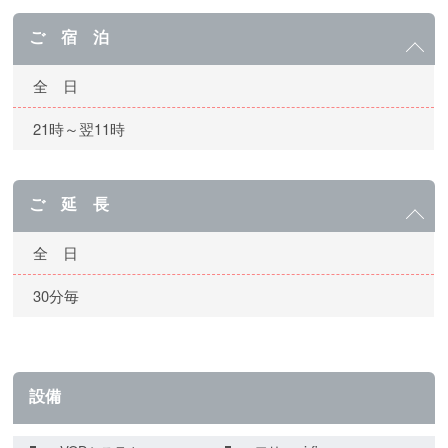
ご 宿 泊
全 日
21時～翌11時
ご 延 長
全 日
30分毎
設備