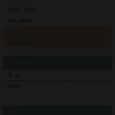
金曜日・祝前日
21時～翌12時
土曜日
23時～翌11時
ご 延 長
全 日
30分毎
設備