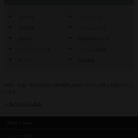
カラオケ
ジェットバス
水中照明
ウォシュレット
浴室TV
DVD/VHSデッキ
リクエストビデオ
システム冷蔵庫
ポット
有線放送
※GW・お盆・年末年始等の連休期間は料金システムが異なる場合がござ
います。
→
前のページへ戻る
What's New
メンバー特典