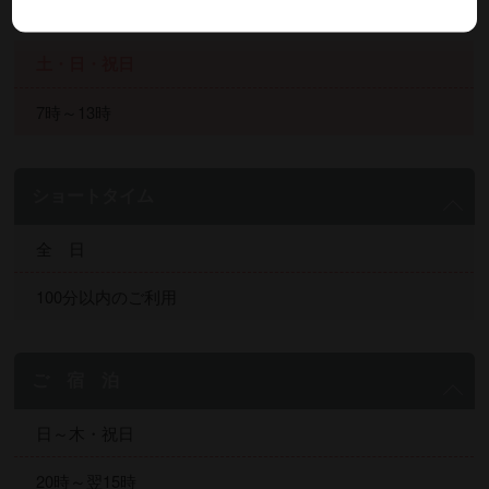
2部：13時～20時
土・日・祝日
7時～13時
ショートタイム
全 日
100分以内のご利用
ご 宿 泊
日～木・祝日
20時～翌15時