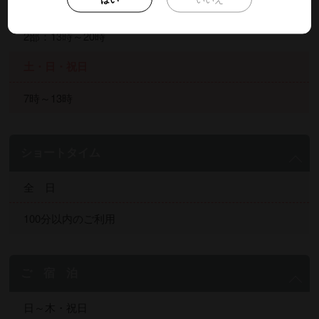
1部：7時～17時
2部：13時～20時
土・日・祝日
7時～13時
ショートタイム
全 日
100分以内のご利用
ご 宿 泊
日～木・祝日