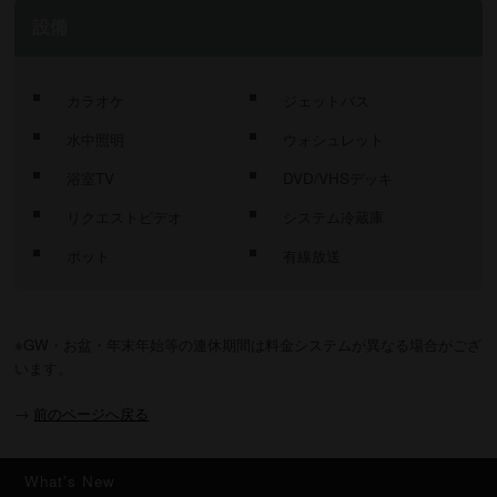
設備
カラオケ
ジェットバス
水中照明
ウォシュレット
浴室TV
DVD/VHSデッキ
リクエストビデオ
システム冷蔵庫
ポット
有線放送
※GW・お盆・年末年始等の連休期間は料金システムが異なる場合がござ
います。
→
前のページへ戻る
What's New