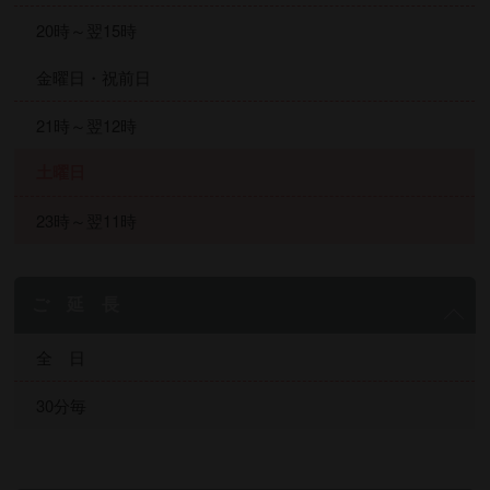
20時～翌15時
金曜日・祝前日
21時～翌12時
土曜日
23時～翌11時
ご 延 長
全 日
30分毎