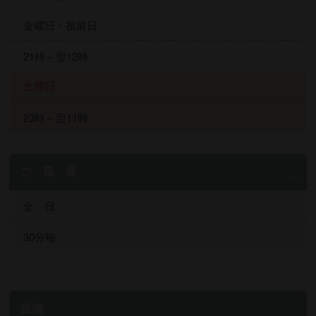
金曜日・祝前日
21時～翌12時
土曜日
23時～翌11時
ご 延 長
全 日
30分毎
設備