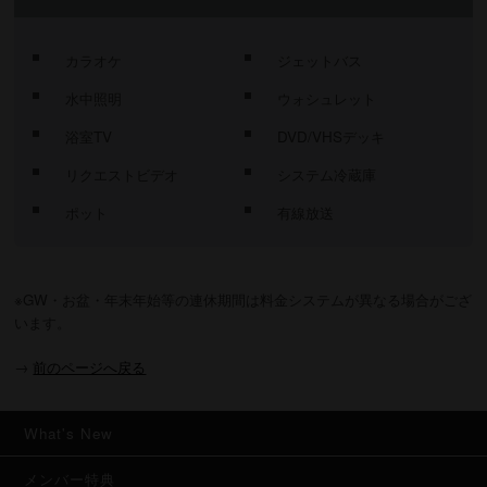
カラオケ
ジェットバス
水中照明
ウォシュレット
浴室TV
DVD/VHSデッキ
リクエストビデオ
システム冷蔵庫
ポット
有線放送
※GW・お盆・年末年始等の連休期間は料金システムが異なる場合がござ
います。
→
前のページへ戻る
What's New
メンバー特典