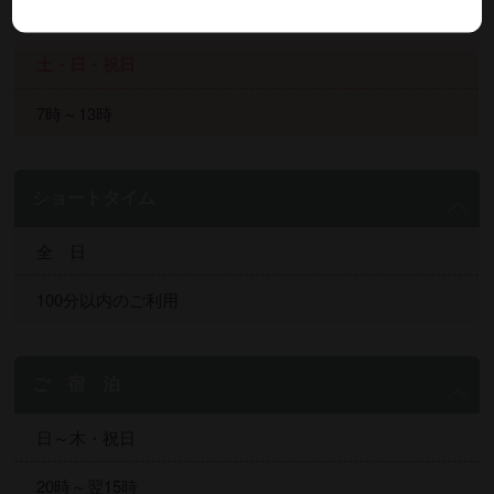
2部：13時～20時
土・日・祝日
7時～13時
ショートタイム
全 日
100分以内のご利用
ご 宿 泊
日～木・祝日
20時～翌15時