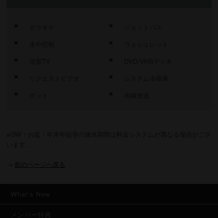
カラオケ
ジェットバス
水中照明
ウォシュレット
浴室TV
DVD/VHSデッキ
リクエストビデオ
システム冷蔵庫
ポット
有線放送
※GW・お盆・年末年始等の連休期間は料金システムが異なる場合がござ
います。
→
前のページへ戻る
What's New
メンバー特典