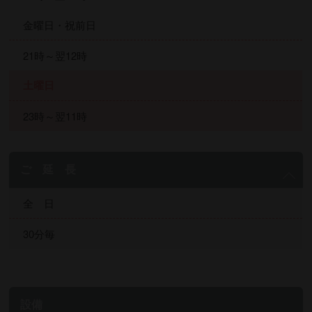
金曜日・祝前日
21時～翌12時
土曜日
23時～翌11時
ご 延 長
全 日
30分毎
設備