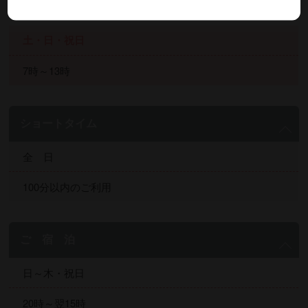
2部：13時～20時
土・日・祝日
7時～13時
ショートタイム
全 日
100分以内のご利用
ご 宿 泊
日～木・祝日
20時～翌15時