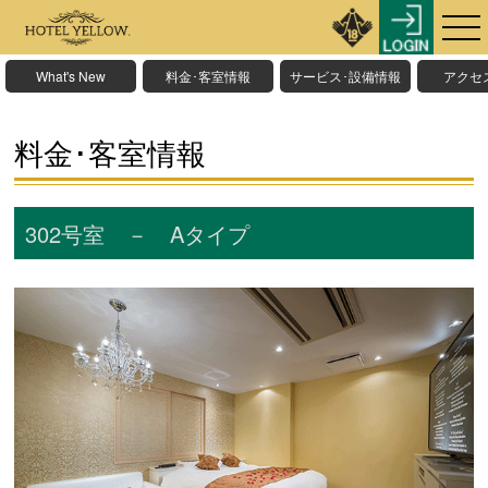
What's New
料金･客室情報
サービス･設備情報
アクセ
料金･客室情報
302号室 － Aタイプ