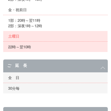
金・祝前日
1部：20時～翌11時
2部：深夜1時～12時
土曜日
22時～翌10時
ご 延 長
全 日
30分毎