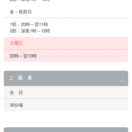
金・祝前日
1部：20時～翌11時
2部：深夜1時～12時
土曜日
22時～翌10時
ご 延 長
全 日
30分毎