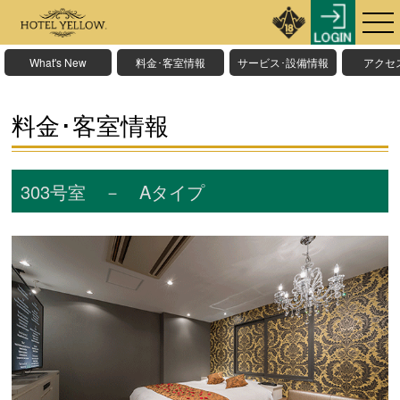
What's New
料金･客室情報
サービス･設備情報
アクセ
料金･客室情報
303号室 － Aタイプ