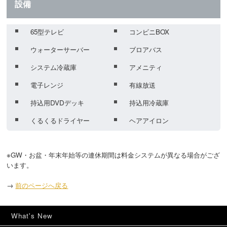
設備
65型テレビ
コンビニBOX
ウォーターサーバー
ブロアバス
システム冷蔵庫
アメニティ
電子レンジ
有線放送
持込用DVDデッキ
持込用冷蔵庫
くるくるドライヤー
ヘアアイロン
※GW・お盆・年末年始等の連休期間は料金システムが異なる場合がござ
います。
→
前のページへ戻る
What's New