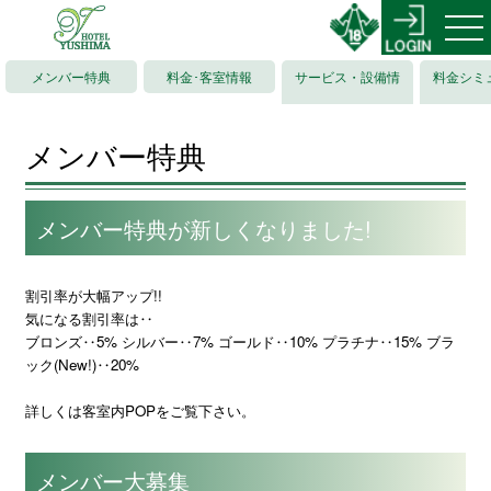
メンバー特典
料金･客室情報
サービス・設備情
料金シミ
報
ョ
メンバー特典
メンバー特典が新しくなりました!
割引率が大幅アップ!!
気になる割引率は‥
ブロンズ‥5% シルバー‥7% ゴールド‥10% プラチナ‥15% ブラ
ック(New!)‥20%
詳しくは客室内POPをご覧下さい。
メンバー大募集