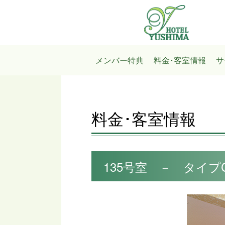
メンバー特典
料金･客室情報
サ
料金･客室情報
135号室 － タイプ